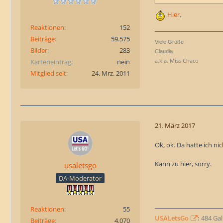
Hier
.
Reaktionen
152
Beiträge
59.575
Viele Grüße
Bilder
283
Claudia
a.k.a. Miss Chaco
Karteneintrag
nein
Mitglied seit
24. Mrz. 2011
21. März 2017
Ok, ok. Da hatte ich ni
Kann zu hier, sorry.
usaletsgo
DA-Moderator
Reaktionen
55
USALetsGo
:
484 Gall
Beiträge
4.070