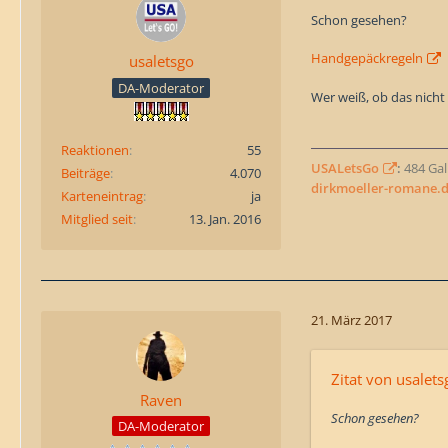
Schon gesehen?
Handgepäckregeln
usaletsgo
DA-Moderator
Wer weiß, ob das nich
Reaktionen
55
USALetsGo
:
484 Gall
Beiträge
4.070
dirkmoeller-romane.
Karteneintrag
ja
Mitglied seit
13. Jan. 2016
21. März 2017
Zitat von usalets
Raven
Schon gesehen?
DA-Moderator