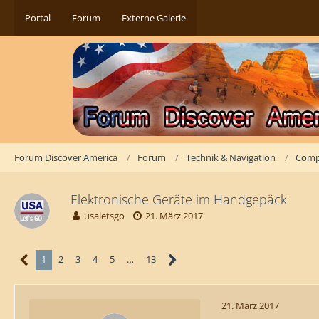
Portal
Forum
Externe Galerie
Forum Discover America
Forum
Technik & Navigation
Comp
Elektronische Geräte im Handgepäck
usaletsgo
21. März 2017
1
2
3
4
5
…
13
21. März 2017