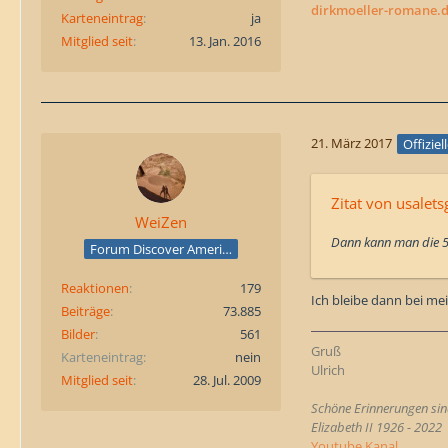
dirkmoeller-romane.
Karteneintrag
ja
Mitglied seit
13. Jan. 2016
21. März 2017
Offiziel
Zitat von usalets
WeiZen
Dann kann man die 5
Forum Discover America
Reaktionen
179
Ich bleibe dann bei m
Beiträge
73.885
Bilder
561
Gruß
Karteneintrag
nein
Ulrich
Mitglied seit
28. Jul. 2009
Schöne Erinnerungen sind
Elizabeth II 1926 - 2022
Youtube Kanal