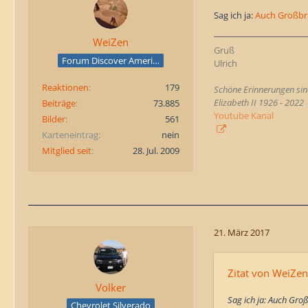
Sag ich ja:
Auch Großbr
WeiZen
Gruß
Forum Discover America
Ulrich
Reaktionen
179
Schöne Erinnerungen sind
Elizabeth II 1926 - 2022
Beiträge
73.885
Youtube Kanal
Bilder
561
Karteneintrag
nein
Mitglied seit
28. Jul. 2009
21. März 2017
Zitat von WeiZen
Volker
Sag ich ja: Auch Gro
Chevrolet Silverado