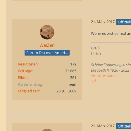
21. März 2017
Offiziel
Wenn es erst einmal an
WeiZen
Gruß
Forum Discover America
Ulrich
Reaktionen
179
Schöne Erinnerungen sind
Elizabeth II 1926 - 2022
Beiträge
73.885
Youtube Kanal
Bilder
561
Karteneintrag
nein
Mitglied seit
28. Jul. 2009
21. März 2017
Offiziel