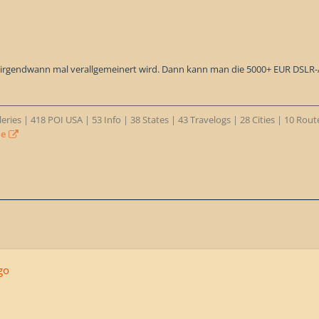
t irgendwann mal verallgemeinert wird. Dann kann man die 5000+ EUR DSLR-
eries | 418 POI USA | 53 Info | 38 States | 43 Travelogs | 28 Cities | 10 Rou
de
go