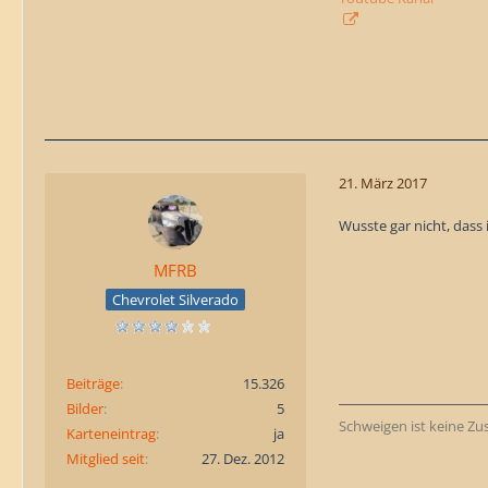
21. März 2017
Wusste gar nicht, dass 
MFRB
Chevrolet Silverado
Beiträge
15.326
Bilder
5
Schweigen ist keine Z
Karteneintrag
ja
Mitglied seit
27. Dez. 2012