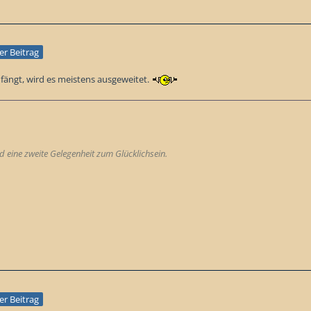
ler Beitrag
fängt, wird es meistens ausgeweitet.
 eine zweite Gelegenheit zum Glücklichsein.
ler Beitrag