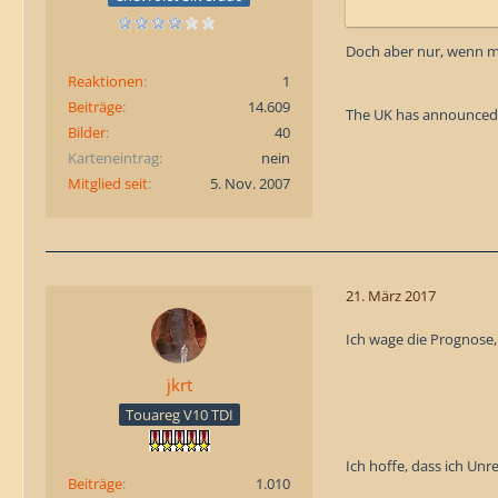
Doch aber nur, wenn m
Reaktionen
1
Beiträge
14.609
The UK has announced a
Bilder
40
Karteneintrag
nein
Mitglied seit
5. Nov. 2007
21. März 2017
Ich wage die Prognose, 
jkrt
Touareg V10 TDI
Ich hoffe, dass ich Unr
Beiträge
1.010