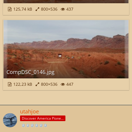
125,74 kB
800×536
437
CompDSC_0146.jpg
122,23 kB
800×536
447
utahjoe
Discover America Pioneer