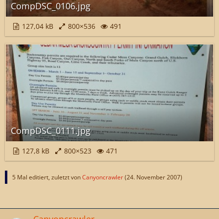
CompDSC_0106.jpg
127,04 kB
800×536
491
CompDSC_0111.jpg
127,8 kB
800×523
471
5 Mal editiert, zuletzt von
Canyoncrawler
(
24. November 2007
)
Canyoncrawler