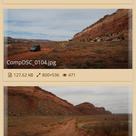
CompDSC_0104.jpg
127,62 kB
800×536
471