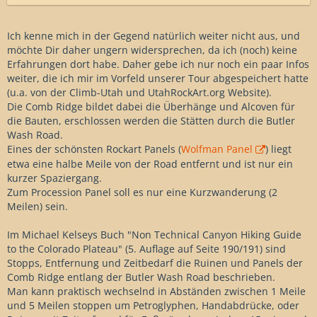
Ich kenne mich in der Gegend natürlich weiter nicht aus, und
möchte Dir daher ungern widersprechen, da ich (noch) keine
Erfahrungen dort habe. Daher gebe ich nur noch ein paar Infos
weiter, die ich mir im Vorfeld unserer Tour abgespeichert hatte
(u.a. von der Climb-Utah und UtahRockArt.org Website).
Die Comb Ridge bildet dabei die Überhänge und Alcoven für
die Bauten, erschlossen werden die Stätten durch die Butler
Wash Road.
Eines der schönsten Rockart Panels (
Wolfman Panel
) liegt
etwa eine halbe Meile von der Road entfernt und ist nur ein
kurzer Spaziergang.
Zum Procession Panel soll es nur eine Kurzwanderung (2
Meilen) sein.
Im Michael Kelseys Buch "Non Technical Canyon Hiking Guide
to the Colorado Plateau" (5. Auflage auf Seite 190/191) sind
Stopps, Entfernung und Zeitbedarf die Ruinen und Panels der
Comb Ridge entlang der Butler Wash Road beschrieben.
Man kann praktisch wechselnd in Abständen zwischen 1 Meile
und 5 Meilen stoppen um Petroglyphen, Handabdrücke, oder