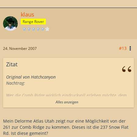
klaus
Range Rover
#13
24. November 2007
Zitat
Original von Hatchcanyon
Nachtrag:
Wer die Comb Ridge wirklich eindruckvoll erleben möchte, dem
sei folgenden Route empfohlen:
Alles anzeigen
Von der UT 261 auf der Cedar Mesa bei 12S 0597673 4150253
nach Osten auf den Emigrant Trail abbiegen und immer nach
Mein Delorme Atlas Utah zeigt nur eine Möglichkeit von der
Südwesten folgen. Wenn man vielleicht eine Std. vor
261 zur Comb Ridge zu kommen. Dieses ist die 237 Snow Flat
Sonnenuntergang am Abstieg zum Comb Wash - "The Twist" -
Rd. Ist diese gemeint?