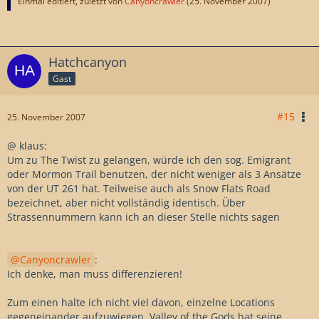
Einmal editiert, zuletzt von
Canyoncrawler
(
25. November 2007
)
Hatchcanyon
Gast
#15
25. November 2007
@ klaus:
Um zu The Twist zu gelangen, würde ich den sog. Emigrant
oder Mormon Trail benutzen, der nicht weniger als 3 Ansätze
von der UT 261 hat. Teilweise auch als Snow Flats Road
bezeichnet, aber nicht vollständig identisch. Über
Strassennummern kann ich an dieser Stelle nichts sagen
Canyoncrawler
:
Ich denke, man muss differenzieren!
Zum einen halte ich nicht viel davon, einzelne Locations
gegeneinander aufzuwiegen. Valley of the Gods hat seine