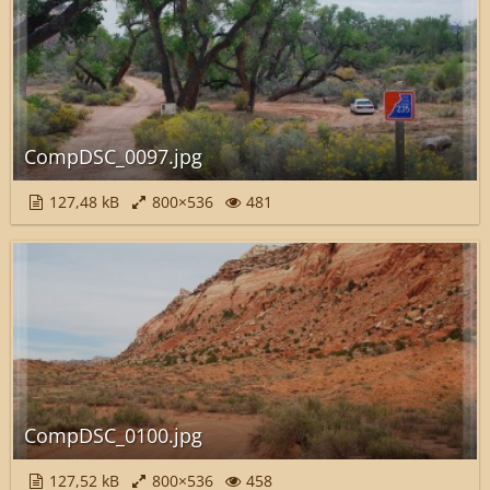
CompDSC_0097.jpg
127,48 kB
800×536
481
CompDSC_0100.jpg
127,52 kB
800×536
458