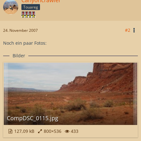
Touareg
#2
24. November 2007
Noch ein paar Fotos:
Bilder
CompDSC_0115.jpg
127,09 kB
800×536
433