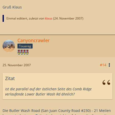
angelangt ist, bietet sich ein grandioser Blick auf die Auffaltung,
der so von unten nie zustande kommt. Gleichzeitig hat man noch
Gruß Klaus
sehr schöne Blicke über die benachbarten Canyons (Road-, Snow
Flat-, Fish Creek-).
Einmal editiert, zuletzt von
klaus
(
24. November 2007
)
Der Emigrant Trail kann auch z.B. als Zufahrt zum Moon House
dienen.
Canyoncrawler
Gruss
Touareg
Rolf
#14
25. November 2007
Zitat
ist die parallel auf der östlichen Seite des Comb Ridge
verlaufende Lower Butler Wash Rd ähnlich?
Die Butler Wash Road (San Juan County Road #230) - 21 Meilen