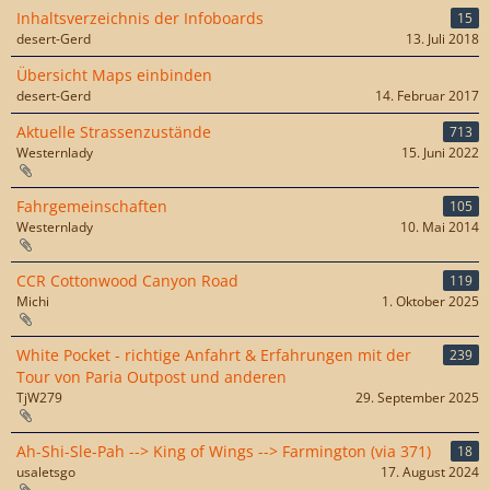
Inhaltsverzeichnis der Infoboards
15
desert-Gerd
13. Juli 2018
Übersicht Maps einbinden
desert-Gerd
14. Februar 2017
Aktuelle Strassenzustände
713
Westernlady
15. Juni 2022
Fahrgemeinschaften
105
Westernlady
10. Mai 2014
CCR Cottonwood Canyon Road
119
Michi
1. Oktober 2025
White Pocket - richtige Anfahrt & Erfahrungen mit der
239
Tour von Paria Outpost und anderen
TjW279
29. September 2025
Ah-Shi-Sle-Pah --> King of Wings --> Farmington (via 371)
18
usaletsgo
17. August 2024