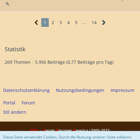
1
2
3
4
5
…
14
Statistik
269 Themen
5.956 Beiträge (0,77 Beiträge pro Tag)
Datenschutzerklärung
Nutzungsbedingungen
Impressum
Portal
Forum
Stil ändern
FDA
-
F
orum
D
iscover
A
merica / 2005-2022
Diese Webseite hat keinen finanziellen Hintergrund und ist rein privater
Diese Seite verwendet Cookies. Durch die Nutzung unserer Seite erklären