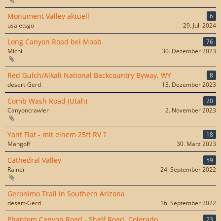
Monument Valley aktuell
6
usaletsgo
29. Juli 2024
Long Canyon Road bei Moab
76
Michi
30. Dezember 2023
Red Gulch/Alkali National Backcountry Byway, WY
8
desert-Gerd
13. Dezember 2023
Comb Wash Road (Utah)
20
Canyoncrawler
2. November 2023
Yant Flat - mit einem 25ft RV ?
18
Mangolf
30. März 2023
Cathedral Valley
59
Rainer
24. September 2022
Geronimo Trail in Southern Arizona
desert-Gerd
16. September 2022
Phantom Canyon Road - Shelf Road, Colorado
23