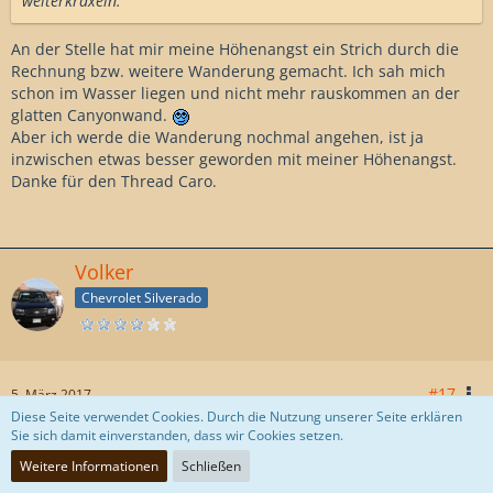
weiterkraxeln:
An der Stelle hat mir meine Höhenangst ein Strich durch die
Rechnung bzw. weitere Wanderung gemacht. Ich sah mich
schon im Wasser liegen und nicht mehr rauskommen an der
glatten Canyonwand.
Aber ich werde die Wanderung nochmal angehen, ist ja
inzwischen etwas besser geworden mit meiner Höhenangst.
Danke für den Thread Caro.
Volker
Chevrolet Silverado
#17
5. März 2017
Diese Seite verwendet Cookies. Durch die Nutzung unserer Seite erklären
Sie sich damit einverstanden, dass wir Cookies setzen.
Das sind wir 2009 schon mal rumgekraxelt.
Weitere Informationen
Schließen