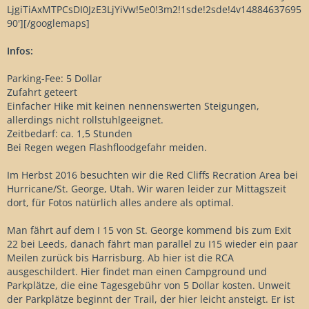
LjgiTiAxMTPCsDI0JzE3LjYiVw!5e0!3m2!1sde!2sde!4v14884637695
90'][/googlemaps]
Infos:
Parking-Fee: 5 Dollar
Zufahrt geteert
Einfacher Hike mit keinen nennenswerten Steigungen,
allerdings nicht rollstuhlgeeignet.
Zeitbedarf: ca. 1,5 Stunden
Bei Regen wegen Flashfloodgefahr meiden.
Im Herbst 2016 besuchten wir die Red Cliffs Recration Area bei
Hurricane/St. George, Utah. Wir waren leider zur Mittagszeit
dort, für Fotos natürlich alles andere als optimal.
Man fährt auf dem I 15 von St. George kommend bis zum Exit
22 bei Leeds, danach fährt man parallel zu I15 wieder ein paar
Meilen zurück bis Harrisburg. Ab hier ist die RCA
ausgeschildert. Hier findet man einen Campground und
Parkplätze, die eine Tagesgebühr von 5 Dollar kosten. Unweit
der Parkplätze beginnt der Trail, der hier leicht ansteigt. Er ist