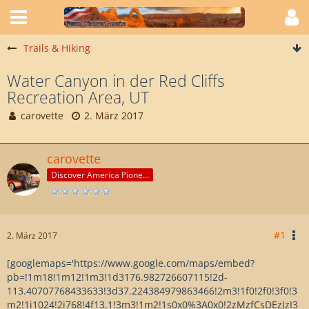
Trails & Hiking
Water Canyon in der Red Cliffs
Recreation Area, UT
carovette
2. März 2017
carovette
Discover America Pioneer
#1
2. März 2017
[googlemaps='https://www.google.com/maps/embed?
pb=!1m18!1m12!1m3!1d3176.982726607115!2d-
113.40707768433633!3d37.224384979863466!2m3!1f0!2f0!3f0!3
m2!1i1024!2i768!4f13.1!3m3!1m2!1s0x0%3A0x0!2zMzfCsDEzJzI3