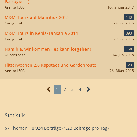
Passagier :-)
Annika1503
16. Januar 2017
M&M-Tours auf Mauritius 2015
143
Canyonrabbit
28. Juli 2016
M&M-Tours in Kenia/Tansania 2014
393
Canyonrabbit
29. Juli 2015
Namibia, wir kommen - es kann losgehen!
159
wundernase
14. Juni 2015
Flitterwochen 2.0 Kapstadt und Gardenroute
23
Annika1503
26. März 2015
1
2
3
4
Statistik
67 Themen
8.924 Beiträge (1,23 Beiträge pro Tag)