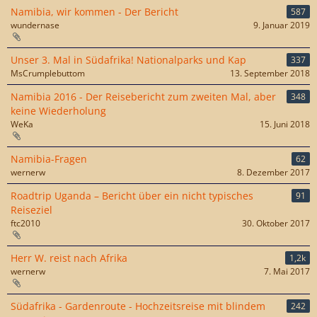
Namibia, wir kommen - Der Bericht
587
wundernase
9. Januar 2019
Unser 3. Mal in Südafrika! Nationalparks und Kap
337
MsCrumplebuttom
13. September 2018
Namibia 2016 - Der Reisebericht zum zweiten Mal, aber
348
keine Wiederholung
WeKa
15. Juni 2018
Namibia-Fragen
62
wernerw
8. Dezember 2017
Roadtrip Uganda – Bericht über ein nicht typisches
91
Reiseziel
ftc2010
30. Oktober 2017
Herr W. reist nach Afrika
1,2k
wernerw
7. Mai 2017
Südafrika - Gardenroute - Hochzeitsreise mit blindem
242