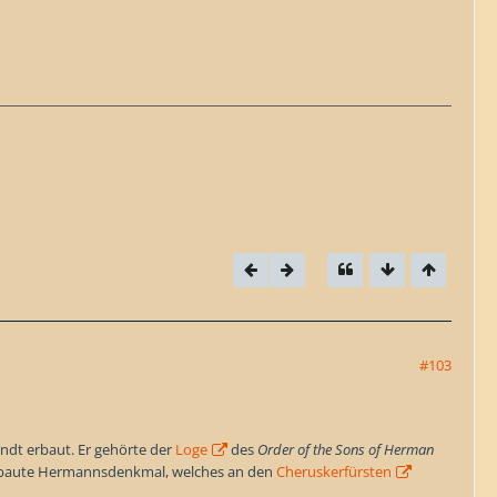
#103
rndt erbaut. Er gehörte der
Loge
des
Order of the Sons of Herman
baute Hermannsdenkmal, welches an den
Cheruskerfürsten