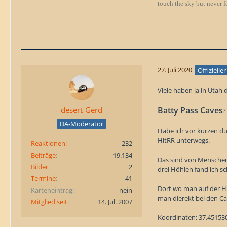
touch the sky but never f
27. Juli 2020
Offizielle
Viele haben ja in Utah 
Batty Pass Caves
desert-Gerd
?
DA-Moderator
Habe ich vor kurzen du
HitRR unterwegs.
Reaktionen
232
Beiträge
19.134
Das sind von Menschen 
Bilder
2
drei Höhlen fand ich sc
Termine
41
Dort wo man auf der Hi
Karteneintrag
nein
man dierekt bei den Cav
Mitglied seit
14. Jul. 2007
Koordinaten: 37.451530