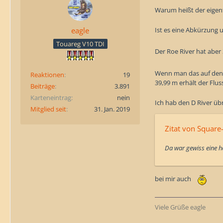
Warum heißt der eigent
Ist es eine Abkürzung 
eagle
Touareg V10 TDI
Der Roe River hat aber
Wenn man das auf den D 
Reaktionen
19
39,99 m erhält der Flu
Beiträge
3.891
Karteneintrag
nein
Ich hab den D River üb
Mitglied seit
31. Jan. 2019
Zitat von Square
Da war gewiss eine hö
bei mir auch
Viele Grüße eagle