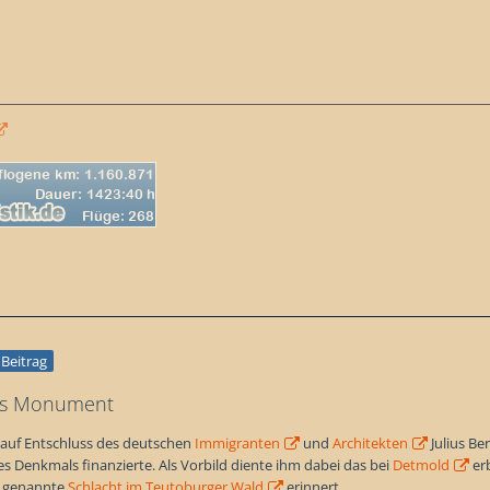
r Beitrag
ts Monument
uf Entschluss des deutschen
Immigranten
und
Architekten
Julius Be
es Denkmals finanzierte. Als Vorbild diente ihm dabei das bei
Detmold
er
o genannte
Schlacht im Teutoburger Wald
erinnert.