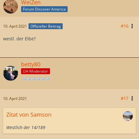
WeiZen
Forum Discover America
#16
10. April 2021
Offizieller Beitrag
westl. der Elbe?
betty80
DA-Moderator
#17
10. April 2021
Zitat von Samson
Westlich der 14/189