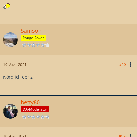
Samson
Range Rover
#13
10. April 2021
Nördlich der 2
betty80
DA-Moderator
#14
10. April 2021