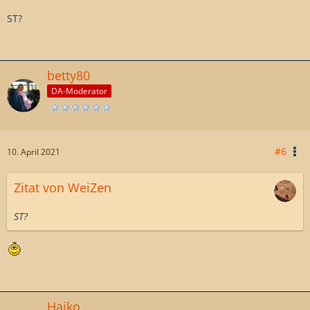
ST?
betty80
DA-Moderator
#6
10. April 2021
Zitat von WeiZen
ST?
Haiko