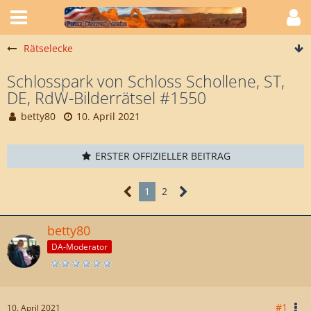
Rätselecke
Schlosspark von Schloss Schollene, ST,
DE, RdW-Bilderrätsel #1550
betty80
10. April 2021
ERSTER OFFIZIELLER BEITRAG
1
2
betty80
DA-Moderator
#1
10. April 2021