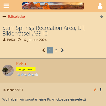
Rätselecke
Starr Springs Recreation Area, UT,
Bilderrätsel #6310
PeKa
16. Januar 2024
1
2
PeKa
Range Rover
#1
16. Januar 2024
Wo haben wir spontan eine Picknickpause eingelegt?