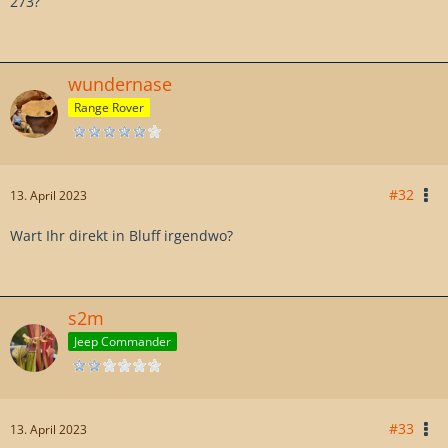
273?
wundernase
Range Rover
#32
13. April 2023
Nur wo führt die hin?
Wart Ihr direkt in Bluff irgendwo?
Spring Canyon?
s2m
Jeep Commander
#33
13. April 2023