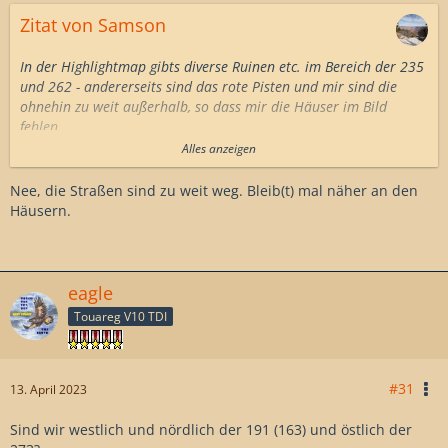
Zitat von Samson
In der Highlightmap gibts diverse Ruinen etc. im Bereich der 235
und 262 - andererseits sind das rote Pisten und mir sind die
ohnehin zu weit außerhalb, so dass mir die Häuser im Bild
fehlen.
Alles anzeigen
Gut passen würde dagegen die 273 - besonders wenn ich das
hier sehe:
Nee, die Straßen sind zu weit weg. Bleib(t) mal näher an den
Häusern.
eagle
Touareg V10 TDI
#31
13. April 2023
Sind wir westlich und nördlich der 191 (163) und östlich der