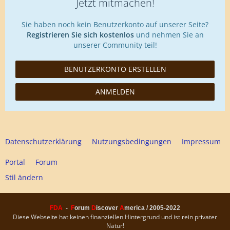
Jetzt mitmachen!
Sie haben noch kein Benutzerkonto auf unserer Seite?
Registrieren Sie sich kostenlos
und nehmen Sie an
unserer Community teil!
BENUTZERKONTO ERSTELLEN
ANMELDEN
Datenschutzerklärung
Nutzungsbedingungen
Impressum
Portal
Forum
Stil ändern
FDA
-
F
orum
D
iscover
A
merica / 2005-2022
Diese Webseite hat keinen finanziellen Hintergrund und ist rein privater
Natur!