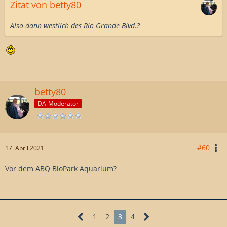
Zitat von betty80
Also dann westlich des Rio Grande Blvd.?
betty80
DA-Moderator
#60
17. April 2021
Vor dem ABQ BioPark Aquarium?
1
2
3
4