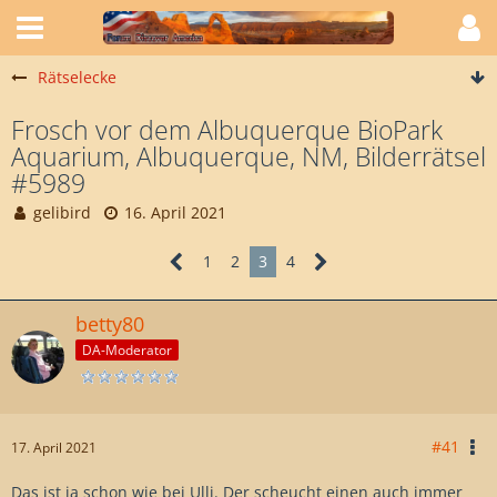
Rätselecke
Frosch vor dem Albuquerque BioPark
Aquarium, Albuquerque, NM, Bilderrätsel
#5989
gelibird
16. April 2021
1
2
3
4
betty80
DA-Moderator
#41
17. April 2021
Das ist ja schon wie bei Ulli. Der scheucht einen auch immer