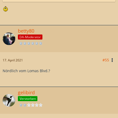
betty80
DA-Moderator
#55
17. April 2021
Nördlich vom Lomas Blvd.?
gelibird
Verstorben