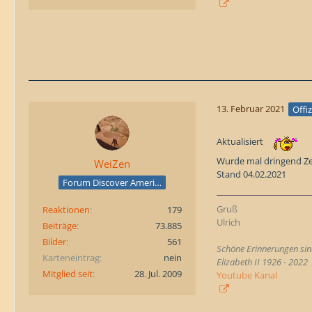
13. Februar 2021
Offiz
Aktualisiert
Wurde mal dringend Ze
WeiZen
Stand 04.02.2021
Forum Discover America
Gruß
Reaktionen
179
Ulrich
Beiträge
73.885
Bilder
561
Schöne Erinnerungen sind
Karteneintrag
nein
Elizabeth II 1926 - 2022
Mitglied seit
28. Jul. 2009
Youtube Kanal