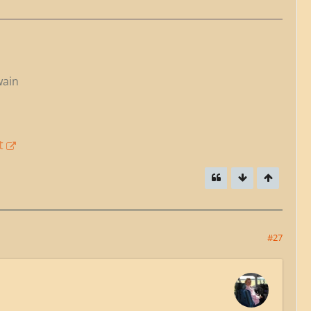
wain
t
#27