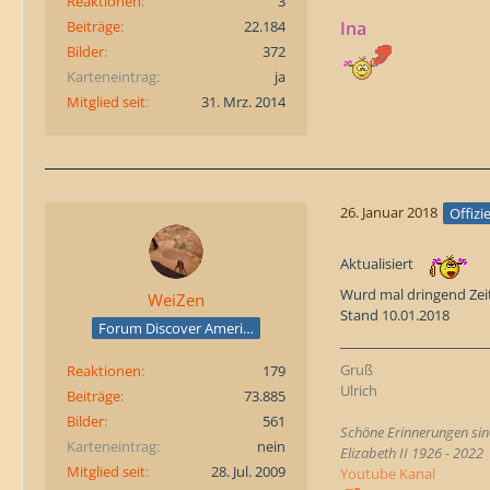
Reaktionen
3
Beiträge
22.184
Ina
Bilder
372
Karteneintrag
ja
Mitglied seit
31. Mrz. 2014
26. Januar 2018
Offizi
Aktualisiert
Wurd mal dringend Zei
WeiZen
Stand 10.01.2018
Forum Discover America
Gruß
Reaktionen
179
Ulrich
Beiträge
73.885
Bilder
561
Schöne Erinnerungen sind
Karteneintrag
nein
Elizabeth II 1926 - 2022
Mitglied seit
28. Jul. 2009
Youtube Kanal