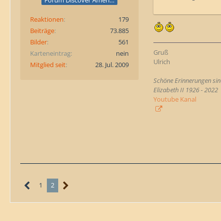
Forum Discover America
Reaktionen
179
Beiträge
73.885
Bilder
561
Gruß
Karteneintrag
nein
Ulrich
Mitglied seit
28. Jul. 2009
Schöne Erinnerungen sind
Elizabeth II 1926 - 2022
Youtube Kanal
1
2