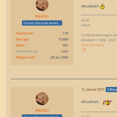
Aktualisiert
WeiZen
Gruß
Forum Discover America
Ulrich
Reaktionen
179
Schöne Erinnerungen sind
Beiträge
73.885
Elizabeth II 1926 - 2022
Youtube Kanal
Bilder
561
Karteneintrag
nein
Mitglied seit
28. Jul. 2009
12. Januar 2015
Offizi
Aktualisiert
WeiZen