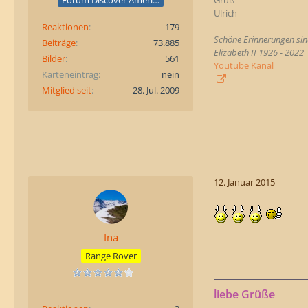
Forum Discover America
Gruß
Ulrich
Reaktionen
179
Schöne Erinnerungen sind
Beiträge
73.885
Elizabeth II 1926 - 2022
Bilder
561
Youtube Kanal
Karteneintrag
nein
Mitglied seit
28. Jul. 2009
12. Januar 2015
Ina
Range Rover
liebe Grüße