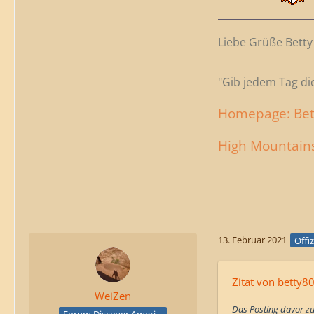
Liebe Grüße Betty
"Gib jedem Tag di
Homepage: Bett
High Mountains
13. Februar 2021
Offiz
Zitat von betty8
WeiZen
Das Posting davor z