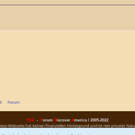
l
Forum
FDA
-
F
orum
D
iscover
A
merica / 2005-2022
iese Webseite hat keinen finanziellen Hintergrund und ist rein privater Natu
Community-Software:
WoltLab Suite™ 5.4.24