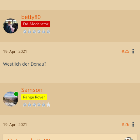
betty80
DA-Moderator
#25
19. April 2021
Westlich der Donau?
Samson
Online
Range Rover
#26
19. April 2021