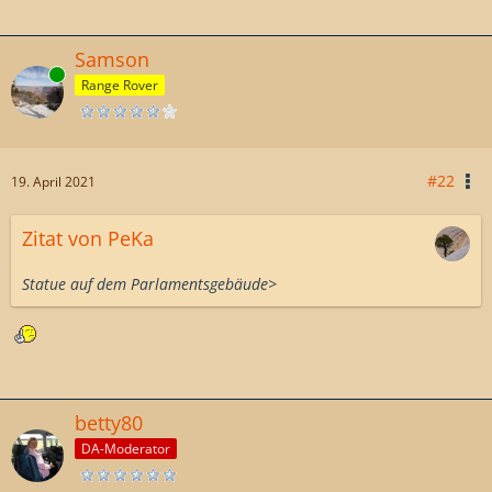
Samson
Online
Range Rover
#22
19. April 2021
Zitat von PeKa
Statue auf dem Parlamentsgebäude>
betty80
DA-Moderator