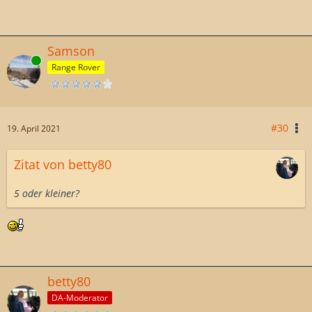
Samson
Online
Range Rover
#30
19. April 2021
Zitat von betty80
5 oder kleiner?
betty80
DA-Moderator