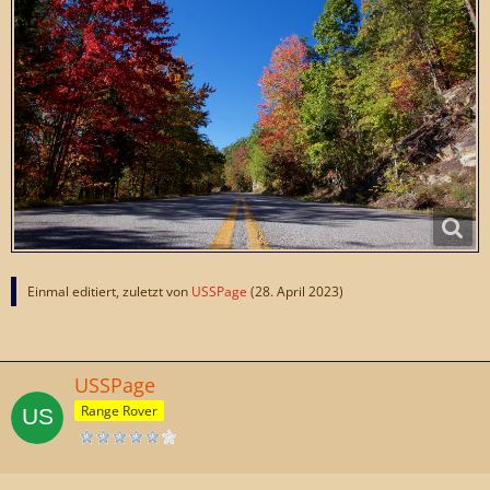
Einmal editiert, zuletzt von
USSPage
(
28. April 2023
)
USSPage
Range Rover