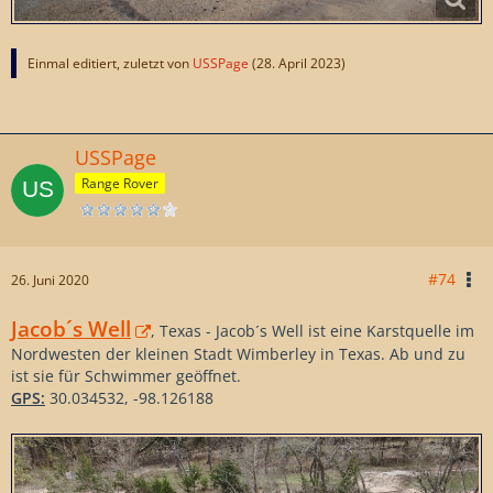
Einmal editiert, zuletzt von
USSPage
(
28. April 2023
)
USSPage
Range Rover
#74
26. Juni 2020
Jacob´s Well
, Texas - Jacob´s Well ist eine Karstquelle im
Nordwesten der kleinen Stadt Wimberley in Texas. Ab und zu
ist sie für Schwimmer geöffnet.
GPS:
30.034532, -98.126188