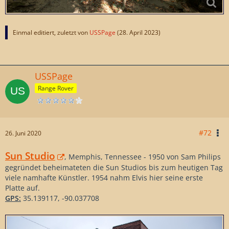
Einmal editiert, zuletzt von
USSPage
(
28. April 2023
)
USSPage
Range Rover
#72
26. Juni 2020
Sun Studio
, Memphis, Tennessee - 1950 von Sam Philips
gegründet beheimateten die Sun Studios bis zum heutigen Tag
viele namhafte Künstler. 1954 nahm Elvis hier seine erste
Platte auf.
GPS:
35.139117, -90.037708