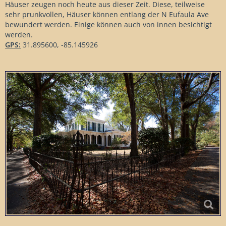
Häuser zeugen noch heute aus dieser Zeit. Diese, teilweise
sehr prunkvollen, Häuser können entlang der N Eufaula Ave
bewundert werden. Einige können auch von innen besichtigt
werden.
GPS:
31.895600, -85.145926