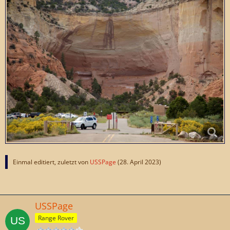
Einmal editiert, zuletzt von
USSPage
(
28. April 2023
)
USSPage
Range Rover