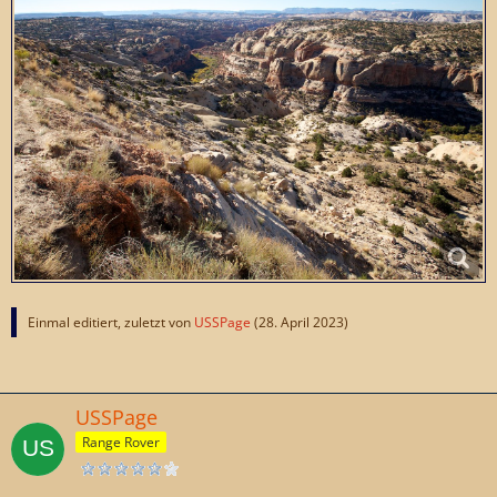
Einmal editiert, zuletzt von
USSPage
(
28. April 2023
)
USSPage
Range Rover