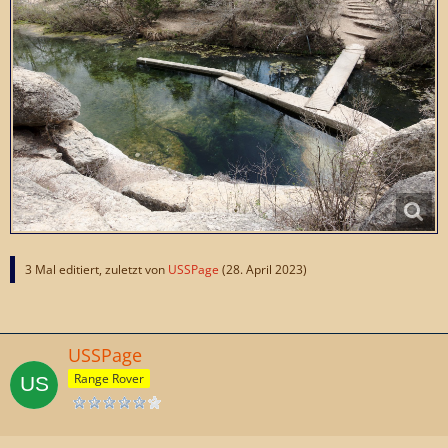
3 Mal editiert, zuletzt von
USSPage
(
28. April 2023
)
USSPage
Range Rover