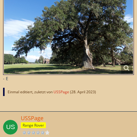
- E
Einmal editiert, zuletzt von
USSPage
(
28. April 2023
)
USSPage
Range Rover