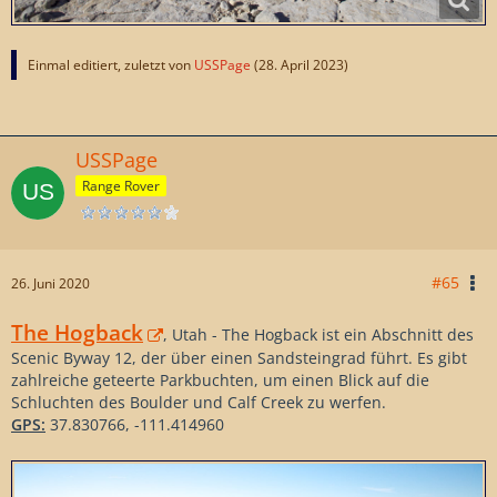
Einmal editiert, zuletzt von
USSPage
(
28. April 2023
)
USSPage
Range Rover
#65
26. Juni 2020
The Hogback
, Utah - The Hogback ist ein Abschnitt des
Scenic Byway 12, der über einen Sandsteingrad führt. Es gibt
zahlreiche geteerte Parkbuchten, um einen Blick auf die
Schluchten des Boulder und Calf Creek zu werfen.
GPS:
37.830766, -111.414960