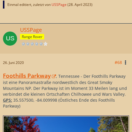
Einmal editiert, zuletzt von
USSPage
(
28. April 2023
)
USSPage
Range Rover
#68
26. Juni 2020
Foothills Parkway
, Tennessee - Der Foothills Parkway
ist eine Panoramastraße nordwestlich des Great Smoky
Mountains NP. Der Parkway ist im Moment 33 Meilen lang und
verbindet die kleinen Ortschaften Chilhowee und Wars Valley.
GPS:
35.557500, -84.009998 (Östliches Ende des Foothills
Parkway)