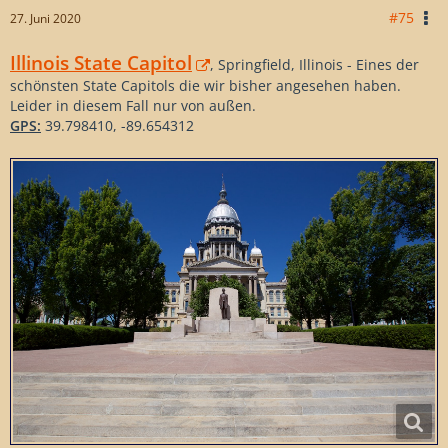
#75
27. Juni 2020
Illinois State Capitol
, Springfield, Illinois - Eines der
schönsten State Capitols die wir bisher angesehen haben.
Leider in diesem Fall nur von außen.
GPS:
39.798410, -89.654312