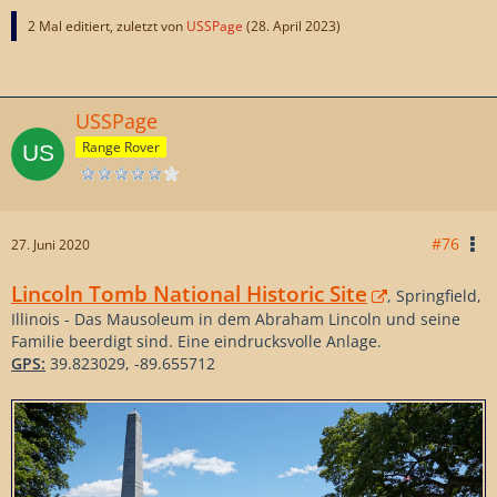
2 Mal editiert, zuletzt von
USSPage
(
28. April 2023
)
USSPage
Range Rover
#76
27. Juni 2020
Lincoln Tomb National Historic Site
, Springfield,
Illinois - Das Mausoleum in dem Abraham Lincoln und seine
Familie beerdigt sind. Eine eindrucksvolle Anlage.
GPS:
39.823029, -89.655712