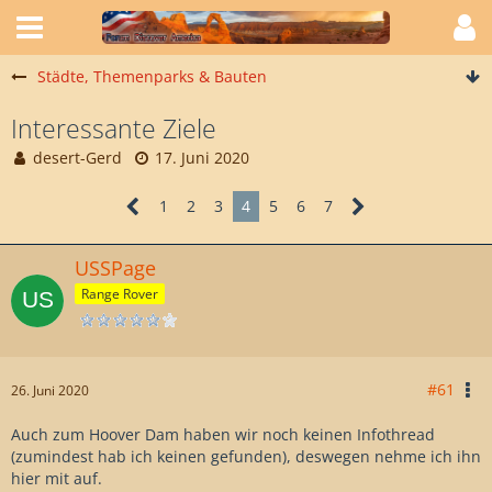
Städte, Themenparks & Bauten
Interessante Ziele
desert-Gerd
17. Juni 2020
1
2
3
4
5
6
7
USSPage
Range Rover
#61
26. Juni 2020
Auch zum Hoover Dam haben wir noch keinen Infothread
(zumindest hab ich keinen gefunden), deswegen nehme ich ihn
hier mit auf.