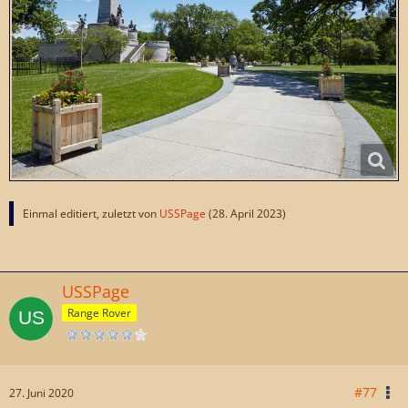
Einmal editiert, zuletzt von
USSPage
(
28. April 2023
)
USSPage
Range Rover
#77
27. Juni 2020