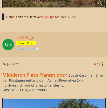
Einmal editiert, zuletzt von
USSPage
(
28. April 2023
)
USSPage
Range Rover
#70
26. Juni 2020
Middleton Place Plantation
, South Carolina - Eine
der Plantagen entlang dem Ashley River etwa 24 km
nordwestlich von Charleston entfernt.
GPS:
32.901154, -80.139084