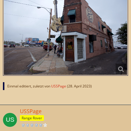
Einmal editiert, zuletzt von
USSPage
(
28. April 2023
)
USSPage
Range Rover