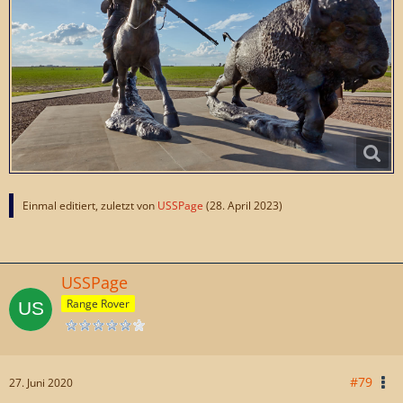
Einmal editiert, zuletzt von
USSPage
(
28. April 2023
)
USSPage
Range Rover
#79
27. Juni 2020