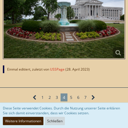
Einmal editiert, zuletzt von
USSPage
(
28. April 2023
)
1
2
3
4
5
6
7
Diese Seite verwendet Cookies. Durch die Nutzung unserer Seite erklären
Sie sich damit einverstanden, dass wir Cookies setzen.
Weitere Informationen
Schließen
Jetzt mitmachen!