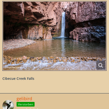
Cibecue Creek Falls
gelibird
Verstorben