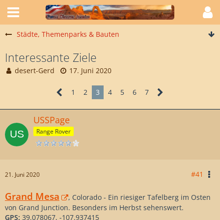
Städte, Themenparks & Bauten
Interessante Ziele
desert-Gerd
17. Juni 2020
1
2
3
4
5
6
7
USSPage
Range Rover
#41
21. Juni 2020
Grand Mesa
, Colorado - Ein riesiger Tafelberg im Osten
von Grand Junction. Besonders im Herbst sehenswert.
GPS:
39.078067, -107.937415