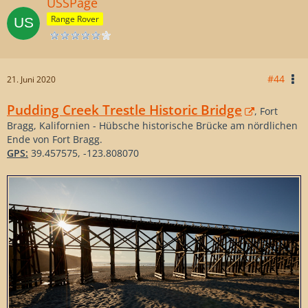
USSPage
Range Rover
#44
21. Juni 2020
Pudding Creek Trestle Historic Bridge
, Fort
Bragg, Kalifornien - Hübsche historische Brücke am nördlichen
Ende von Fort Bragg.
GPS:
39.457575, -123.808070