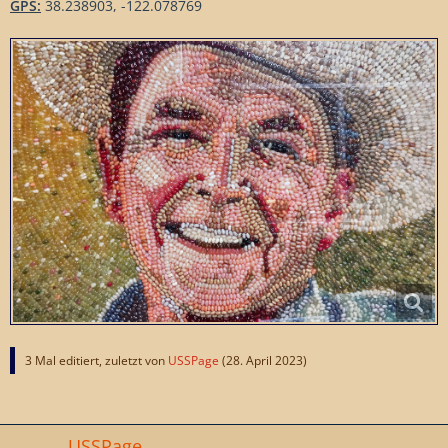
GPS:
38.238903, -122.078769
3 Mal editiert, zuletzt von
USSPage
(
28. April 2023
)
USSPage