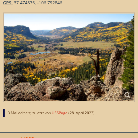
GPS:
37.474576, -106.792846
3 Mal editiert, zuletzt von
USSPage
(
28. April 2023
)