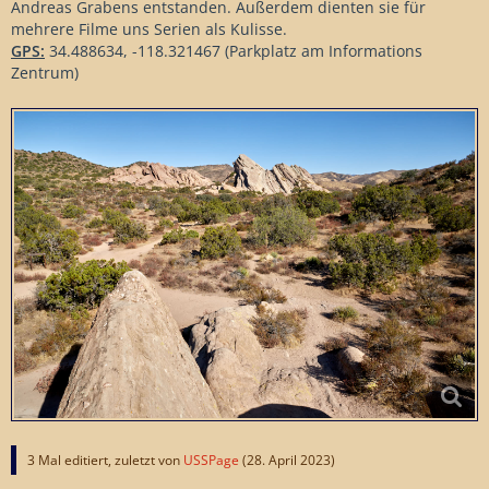
Andreas Grabens entstanden. Außerdem dienten sie für
mehrere Filme uns Serien als Kulisse.
GPS:
34.488634, -118.321467 (Parkplatz am Informations
Zentrum)
3 Mal editiert, zuletzt von
USSPage
(
28. April 2023
)