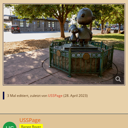
3 Mal editiert, zuletzt von
USSPage
(
28. April 2023
)
USSPage
Range Rover