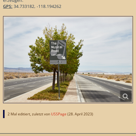
erzeugen.
GPS:
34.733182, -118.194262
2 Mal editiert, zuletzt von
USSPage
(
28. April 2023
)