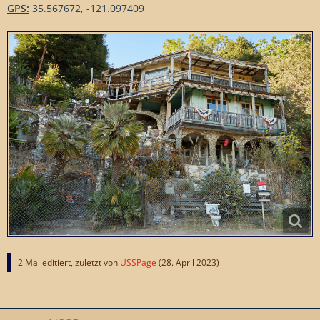
GPS:
35.567672, -121.097409
2 Mal editiert, zuletzt von
USSPage
(
28. April 2023
)