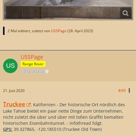
2 Mal editiert, zuletzt von
USSPage
(
28. April 2023
)
USSPage
Range Rover
#49
21. Juni 2020
Truckee
, Kalifornien - Der historische Ort nördlich des
Lake Tahoe bietet ein paar nette Dinge zum Unternehmen,
nicht zuletzt die über und über mit tollen Graffiti bemalten
historischen Eisenbahntunnel. - Infothread folgt.
GPS:
39.327865, -120.185510 (Truckee Old Town)