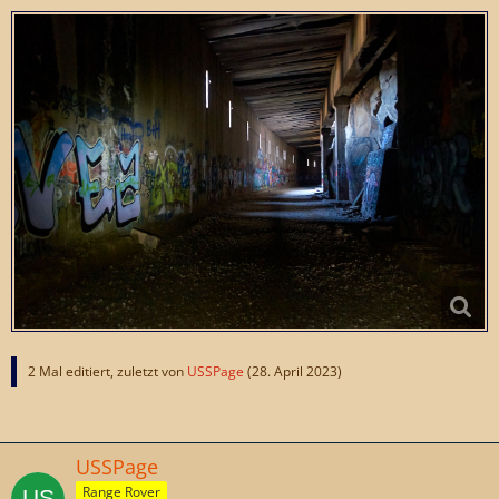
2 Mal editiert, zuletzt von
USSPage
(
28. April 2023
)
USSPage
Range Rover