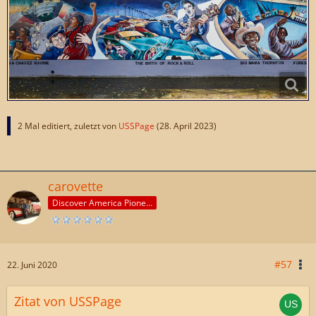
2 Mal editiert, zuletzt von
USSPage
(
28. April 2023
)
carovette
Discover America Pioneer
#57
22. Juni 2020
Zitat von USSPage