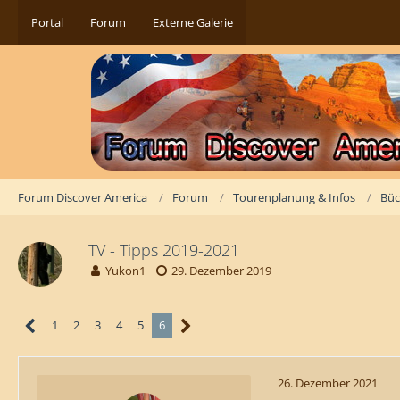
Portal
Forum
Externe Galerie
Forum Discover America
Forum
Tourenplanung & Infos
Büc
TV - Tipps 2019-2021
Yukon1
29. Dezember 2019
1
2
3
4
5
6
26. Dezember 2021