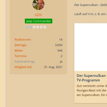
Der Supervulkan - Zei
Läuft auf n-tv, z. B. am 
s2m
Jeep Commander
Reaktionen
14
Beiträge
3.654
Bilder
544
Termine
2
Karteneintrag
ja
Mitglied seit
31. Aug. 2021
Der Supervulkan -
TV-Programm
Gut versteckt unter 
feuriges Biest mit de
ein Supervulkan. Ei