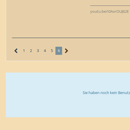
youtu.be/I0AxrOUJ62E
1
2
3
4
5
6
Sie haben noch kein Benutz