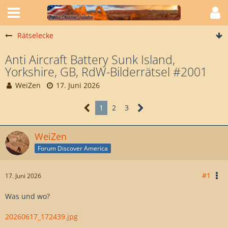
Rätselecke
Anti Aircraft Battery Sunk Island,
Yorkshire, GB, RdW-Bilderrätsel #2001
WeiZen
17. Juni 2026
1
2
3
WeiZen
Forum Discover America
#1
17. Juni 2026
Was und wo?
20260617_172439.jpg