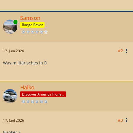
Samson
Online
Range Rover
#2
17. Juni 2026
Was militärisches in D
Haiko
Discover America Pioneer
#3
17. Juni 2026
Bunker ?