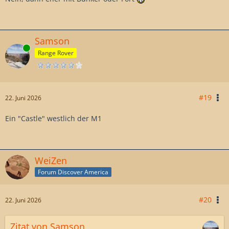
Samson
Online
Range Rover
#19
22. Juni 2026
Ein "Castle" westlich der M1
WeiZen
Forum Discover America
#20
22. Juni 2026
Zitat von Samson