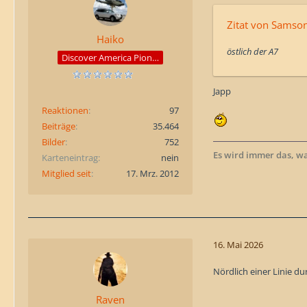
Zitat von Samso
Haiko
östlich der A7
Discover America Pioneer
Japp
Reaktionen
97
Beiträge
35.464
Bilder
752
Es wird immer das, w
Karteneintrag
nein
Mitglied seit
17. Mrz. 2012
16. Mai 2026
Nördlich einer Linie d
Raven