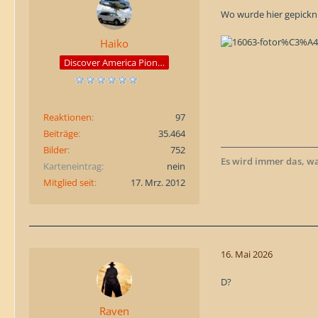
Wo wurde hier gepickni
Haiko
Discover America Pioneer
Reaktionen
97
Beiträge
35.464
Bilder
752
Es wird immer das, w
Karteneintrag
nein
Mitglied seit
17. Mrz. 2012
16. Mai 2026
D?
Raven