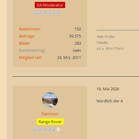
DA-Moderator
Reaktionen
152
Beiträge
59.575
Viele Grüße
Bilder
283
Claudia
a.k.a. Miss Chaco
Karteneintrag
nein
Mitglied seit
24. Mrz. 2011
16. Mai 2026
Nördlich der 4
Samson
Range Rover