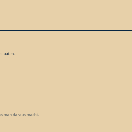
tstaaten.
as man daraus macht.