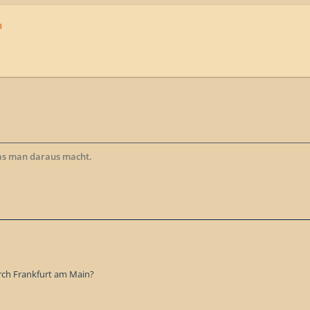
n
as man daraus macht.
urch Frankfurt am Main?