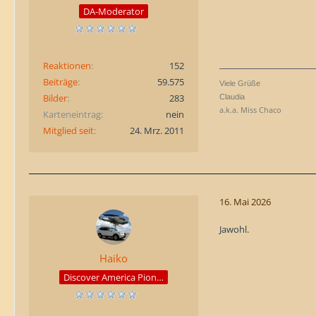
DA-Moderator
Reaktionen
152
Beiträge
59.575
Viele Grüße
Bilder
283
Claudia
a.k.a. Miss Chaco
Karteneintrag
nein
Mitglied seit
24. Mrz. 2011
16. Mai 2026
Jawohl.
Haiko
Discover America Pioneer