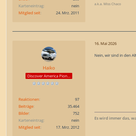
a.k.a. Miss Chaco
Karteneintrag
nein
Mitglied seit
24. Mrz. 2011
16. Mai 2026
Nein, wir sind in den Al
Haiko
Discover America Pioneer
Reaktionen
97
Beiträge
35.464
Bilder
752
Es wird immer das, w
Karteneintrag
nein
Mitglied seit
17. Mrz. 2012