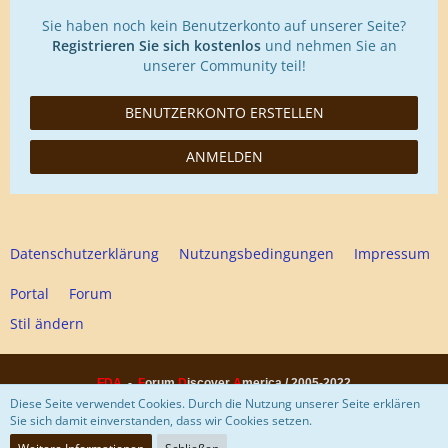
Sie haben noch kein Benutzerkonto auf unserer Seite?
Registrieren Sie sich kostenlos
und nehmen Sie an
unserer Community teil!
BENUTZERKONTO ERSTELLEN
ANMELDEN
Datenschutzerklärung
Nutzungsbedingungen
Impressum
Portal
Forum
Stil ändern
FDA
-
F
orum
D
iscover
A
merica / 2005-2022
Diese Webseite hat keinen finanziellen Hintergrund und ist rein privater
Diese Seite verwendet Cookies. Durch die Nutzung unserer Seite erklären
Natur!
Sie sich damit einverstanden, dass wir Cookies setzen.
Community-Software:
WoltLab Suite™ 5.4.24