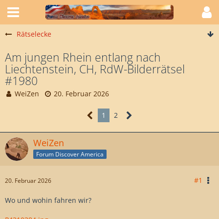
Rätselecke
Am jungen Rhein entlang nach
Liechtenstein, CH, RdW-Bilderrätsel
#1980
WeiZen
20. Februar 2026
1
2
WeiZen
Forum Discover America
#1
20. Februar 2026
Wo und wohin fahren wir?