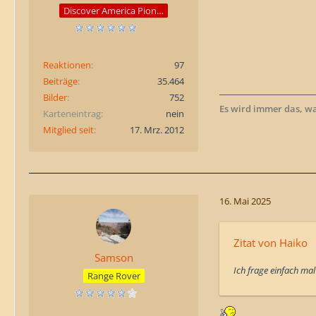
Discover America Pioneer
Reaktionen
97
Beiträge
35.464
Bilder
752
Es wird immer das, w
Karteneintrag
nein
Mitglied seit
17. Mrz. 2012
16. Mai 2025
Zitat von Haiko
Samson
Ich frage einfach ma
Range Rover