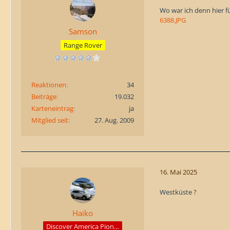
Wo war ich denn hier f
6388.JPG
Samson
Range Rover
Reaktionen
34
Beiträge
19.032
Karteneintrag
ja
Mitglied seit
27. Aug. 2009
16. Mai 2025
Westküste ?
Haiko
Discover America Pioneer