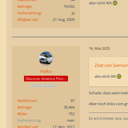
also nicht WA
Beiträge
19.032
Karteneintrag
ja
Mitglied seit
27. Aug. 2009
16. Mai 2025
Zitat von Samso
Haiko
also nicht WA
Discover America Pioneer
Schade, dass wäre mei
Reaktionen
97
Aber noch links vom gr
Beiträge
35.464
Bilder
752
Es wird immer das, w
Karteneintrag
nein
Mitglied seit
17. Mrz. 2012