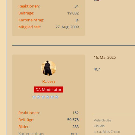
Reaktionen
34
Beiträge
19.032
Karteneintrag
ja
Mitglied seit
27. Aug. 2009
16. Mai 2025
4C?
Raven
DA-Moderator
Reaktionen
152
Beiträge
59.575
Viele Grüße
Bilder
283
Claudia
a.k.a. Miss Chaco
Karteneintrag
nein