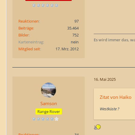
Reaktionen
97
Beiträge
35.464
Bilder
752
Es wird immer das, w
Karteneintrag
nein
Mitglied seit
17. Mrz. 2012
16. Mai 2025
Zitat von Haiko
Samson
Westküste ?
Range Rover
Reaktionen
34