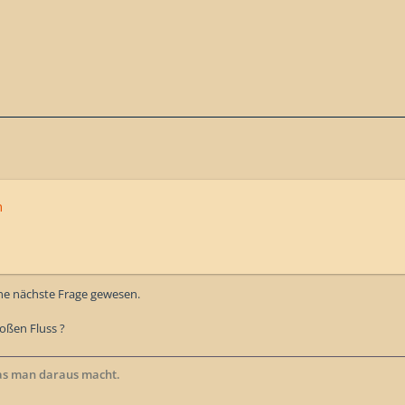
n
ne nächste Frage gewesen.
oßen Fluss ?
as man daraus macht.