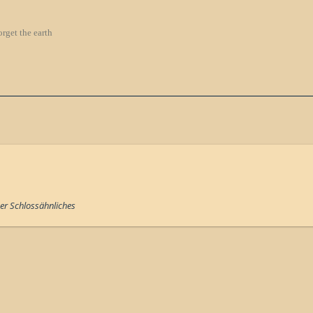
orget the earth
er Schlossähnliches