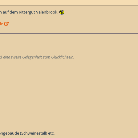
 auf dem Rittergut Valenbrook.
de
 eine zweite Gelegenheit zum Glücklichsein.
engebäude (Schweinestall) etc.