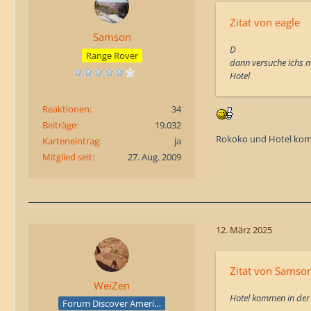
Zitat von eagle
Samson
D
Range Rover
dann versuche ichs 
Hotel
Reaktionen
34
Beiträge
19.032
Rokoko und Hotel komm
Karteneintrag
ja
Mitglied seit
27. Aug. 2009
12. März 2025
Zitat von Samso
WeiZen
Hotel kommen in der
Forum Discover America