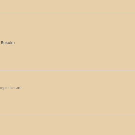
t Rokoko
orget the earth