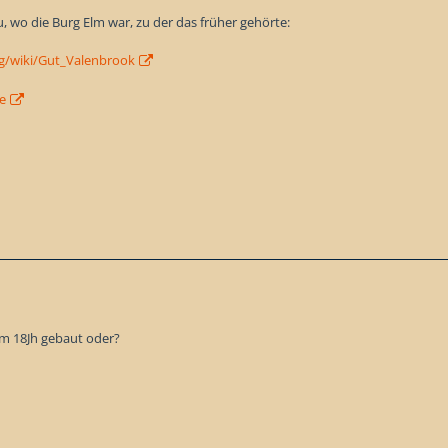
, wo die Burg Elm war, zu der das früher gehörte:
rg/wiki/Gut_Valenbrook
de
 im 18Jh gebaut oder?