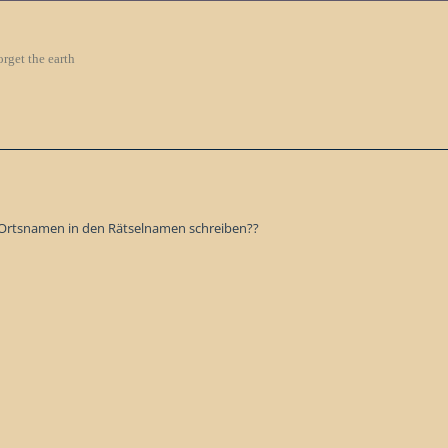
orget the earth
n Ortsnamen in den Rätselnamen schreiben??