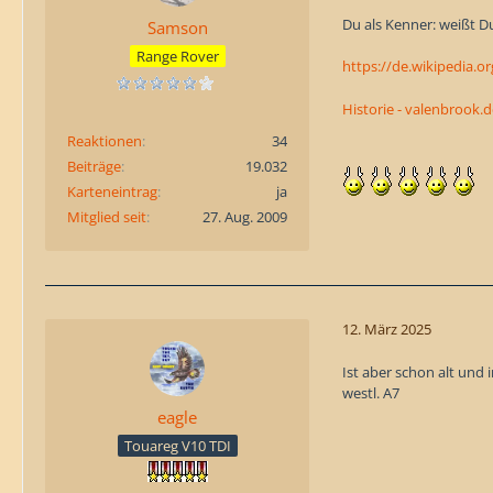
Du als Kenner: weißt Du
Samson
Range Rover
https://de.wikipedia.o
Historie - valenbrook.
Reaktionen
34
Beiträge
19.032
Karteneintrag
ja
Mitglied seit
27. Aug. 2009
12. März 2025
Ist aber schon alt und
westl. A7
eagle
Touareg V10 TDI