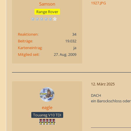
1927.JPG
Samson
Range Rover
Reaktionen
34
Beiträge
19.032
Karteneintrag
ja
Mitglied seit
27. Aug. 2009
12. März 2025
DACH
ein Barockschloss oder
eagle
Touareg V10 TDI