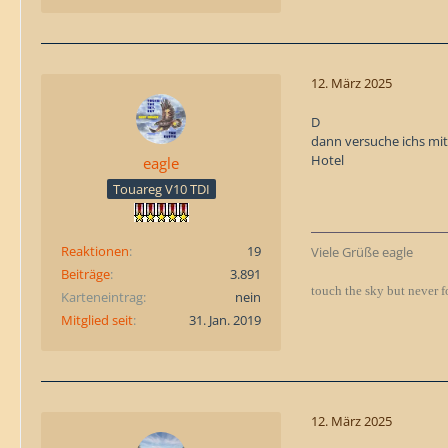
12. März 2025
D
dann versuche ichs mi
Hotel
eagle
Touareg V10 TDI
Reaktionen
19
Viele Grüße eagle
Beiträge
3.891
touch the sky but never f
Karteneintrag
nein
Mitglied seit
31. Jan. 2019
12. März 2025