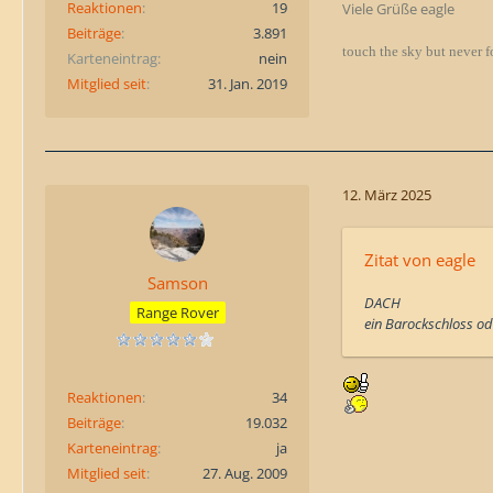
Reaktionen
19
Viele Grüße eagle
Beiträge
3.891
touch the sky but never f
Karteneintrag
nein
Mitglied seit
31. Jan. 2019
12. März 2025
Zitat von eagle
Samson
DACH
Range Rover
ein Barockschloss od
Reaktionen
34
Beiträge
19.032
Karteneintrag
ja
Mitglied seit
27. Aug. 2009