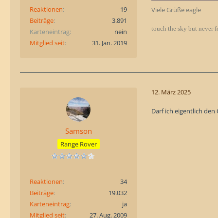
Reaktionen
19
Viele Grüße eagle
Beiträge
3.891
touch the sky but never f
Karteneintrag
nein
Mitglied seit
31. Jan. 2019
12. März 2025
Darf ich eigentlich de
Samson
Range Rover
Reaktionen
34
Beiträge
19.032
Karteneintrag
ja
Mitglied seit
27. Aug. 2009