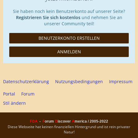
Sie haben noch kein Benutzerkonto auf unserer Seite?
Registrieren Sie sich kostenlos
und nehmen Sie an
unserer Community teil!
BENUTZERKONTO ERSTELLEN
ANMELDEN
Datenschutzerklärung
Nutzungsbedingungen
Impressum
Portal
Forum
Stil ändern
FDA
-
F
orum
D
iscover
A
merica / 2005-2022
Diese Webseite hat keinen finanziellen Hintergrund und ist rein privater
Natur!