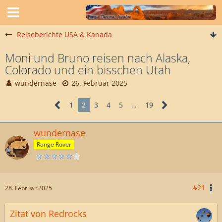
Reiseberichte USA & Kanada
Moni und Bruno reisen nach Alaska,
Colorado und ein bisschen Utah
wundernase
26. Februar 2025
1
2
3
4
5
…
19
wundernase
Range Rover
#21
28. Februar 2025
Zitat von Redrocks