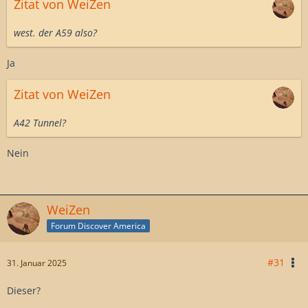
Zitat von WeiZen
west. der A59 also?
Ja
Zitat von WeiZen
A42 Tunnel?
Nein
WeiZen
Forum Discover America
#31
31. Januar 2025
Dieser?