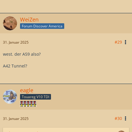
WeiZen
Forum Discover America
#29
31. Januar 2025
west. der A59 also?
A42 Tunnel?
eagle
Touareg V10 TDI
#30
31. Januar 2025