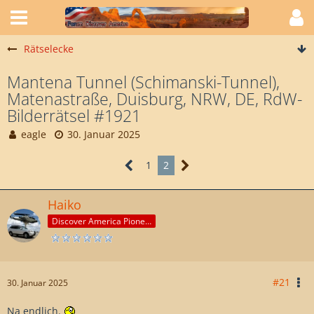
Rätselecke
Mantena Tunnel (Schimanski-Tunnel),
Matenastraße, Duisburg, NRW, DE, RdW-
Bilderrätsel #1921
eagle
30. Januar 2025
1
2
Haiko
Discover America Pioneer
#21
30. Januar 2025
Na endlich.