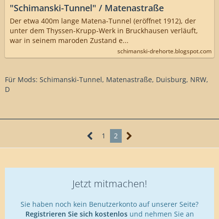
"Schimanski-Tunnel" / Matenastraße
Der etwa 400m lange Matena-Tunnel (eröffnet 1912), der
unter dem Thyssen-Krupp-Werk in Bruckhausen verläuft,
war in seinem maroden Zustand e...
schimanski-drehorte.blogspot.com
Für Mods: Schimanski-Tunnel, Matenastraße, Duisburg, NRW,
D
1
2
Jetzt mitmachen!
Sie haben noch kein Benutzerkonto auf unserer Seite?
Registrieren Sie sich kostenlos
und nehmen Sie an