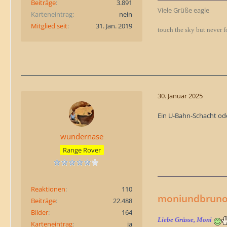
Beiträge
3.891
Viele Grüße eagle
Karteneintrag
nein
Mitglied seit
31. Jan. 2019
touch the sky but never f
30. Januar 2025
Ein U-Bahn-Schacht od
wundernase
Range Rover
Reaktionen
110
moniundbrunos
Beiträge
22.488
Bilder
164
Liebe Grüsse, Moni
Karteneintrag
ja