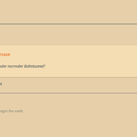
rnase
oder normaler Bahntunnel?
ut
orget the earth