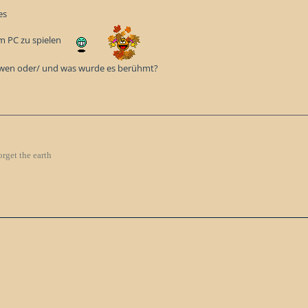
es
am PC zu spielen
 wen oder/ und was wurde es berühmt?
orget the earth