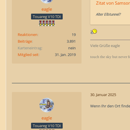
Zitat von Samso
eagle
Alter Elbtunnel?
Touareg V10 TDI
Reaktionen
19
Beiträge
3.891
Viele Grüße eagle
Karteneintrag
nein
Mitglied seit
31. Jan. 2019
touch the sky but never f
30. Januar 2025
Wenn Ihr den Ort finde
eagle
Touareg V10 TDI