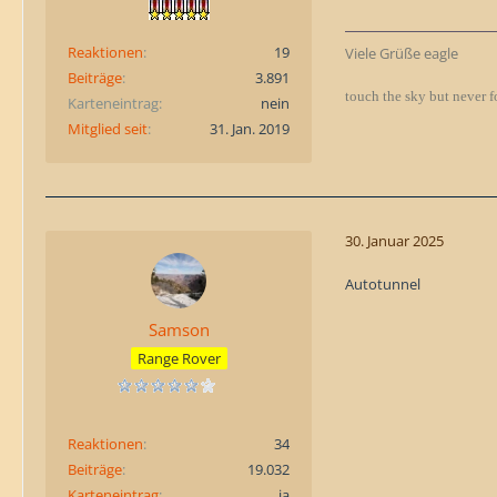
Reaktionen
19
Viele Grüße eagle
Beiträge
3.891
touch the sky but never f
Karteneintrag
nein
Mitglied seit
31. Jan. 2019
30. Januar 2025
Autotunnel
Samson
Range Rover
Reaktionen
34
Beiträge
19.032
Karteneintrag
ja