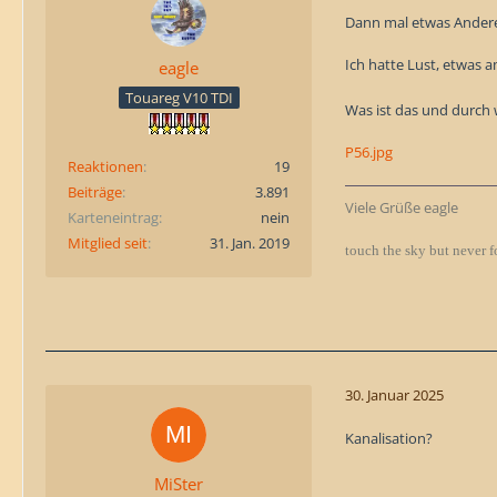
Dann mal etwas Ander
Ich hatte Lust, etwas 
eagle
Touareg V10 TDI
Was ist das und durch
P56.jpg
Reaktionen
19
Beiträge
3.891
Viele Grüße eagle
Karteneintrag
nein
Mitglied seit
31. Jan. 2019
touch the sky but never f
30. Januar 2025
Kanalisation?
MiSter