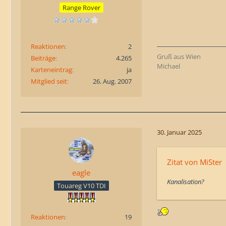
Range Rover
Reaktionen
2
Gruß aus Wien
Beiträge
4.265
Michael
Karteneintrag
ja
Mitglied seit
26. Aug. 2007
30. Januar 2025
Zitat von MiSter
eagle
Kanalisation?
Touareg V10 TDI
Reaktionen
19