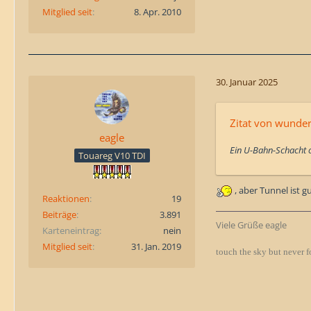
Mitglied seit
8. Apr. 2010
30. Januar 2025
Zitat von wunde
eagle
Ein U-Bahn-Schacht 
Touareg V10 TDI
, aber Tunnel ist g
Reaktionen
19
Beiträge
3.891
Viele Grüße eagle
Karteneintrag
nein
Mitglied seit
31. Jan. 2019
touch the sky but never f