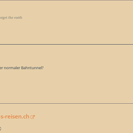
orget the earth
er normaler Bahntunnel?
-reisen.ch