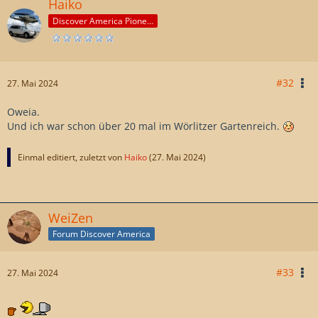
Haiko
Discover America Pioneer
#32
27. Mai 2024
Oweia.
Und ich war schon über 20 mal im Wörlitzer Gartenreich.
Einmal editiert, zuletzt von
Haiko
(
27. Mai 2024
)
WeiZen
Forum Discover America
#33
27. Mai 2024