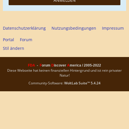
ANMELDEN
Datenschutzerklärung
Nutzungsbedingungen
Impressum
Portal
Forum
Stil ändern
FDA
-
F
orum
D
iscover
A
merica / 2005-2022
Diese Webseite hat keinen finanziellen Hintergrund und ist rein privater
Natur!
Community-Software:
WoltLab Suite™ 5.4.24