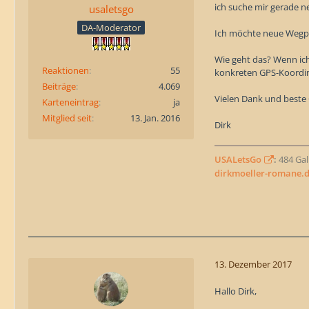
ich suche mir gerade n
usaletsgo
DA-Moderator
Ich möchte neue Wegpu
Wie geht das? Wenn ich
Reaktionen
55
konkreten GPS-Koordin
Beiträge
4.069
Vielen Dank und beste
Karteneintrag
ja
Mitglied seit
13. Jan. 2016
Dirk
USALetsGo
:
484 Gall
dirkmoeller-romane.
13. Dezember 2017
Hallo Dirk,