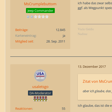
ich habe das zwar selb
MsCrumplebuttom
ggf. als Wegpunkt spei
Jeep Commander
Viele Grüße
Beiträge
12.845
Nadine
Karteneintrag
ja
Mitglied seit
28. Sep. 2011
13. Dezember 2017
Zitat von MsCru
usaletsgo
aber ich glaube, das
DA-Moderator
Ich glaube, das ist die 
Reaktionen
55