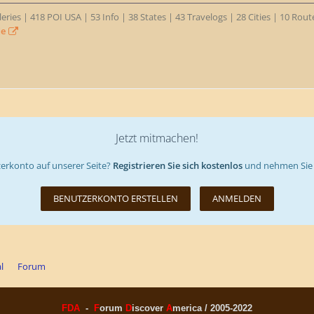
eries | 418 POI USA | 53 Info | 38 States | 43 Travelogs | 28 Cities | 10 Rou
de
Jetzt mitmachen!
erkonto auf unserer Seite?
Registrieren Sie sich kostenlos
und nehmen Sie 
BENUTZERKONTO ERSTELLEN
ANMELDEN
l
Forum
FDA
-
F
orum
D
iscover
A
merica / 2005-2022