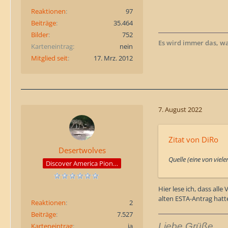
Reaktionen
97
Beiträge
35.464
Bilder
752
Es wird immer das, w
Karteneintrag
nein
Mitglied seit
17. Mrz. 2012
7. August 2022
Zitat von DiRo
Desertwolves
Quelle (eine von viel
Discover America Pioneer
Hier lese ich, dass al
alten ESTA-Antrag hatt
Reaktionen
2
Beiträge
7.527
Liebe Grüße
Karteneintrag
ja