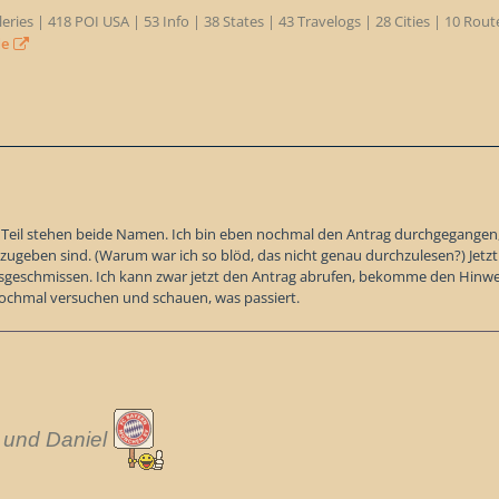
eries | 418 POI USA | 53 Info | 38 States | 43 Travelogs | 28 Cities | 10 Rou
de
eil stehen beide Namen. Ich bin eben nochmal den Antrag durchgegangen, da
zugeben sind. (Warum war ich so blöd, das nicht genau durchzulesen?) Jetzt
ausgeschmissen. Ich kann zwar jetzt den Antrag abrufen, bekomme den Hinwei
ochmal versuchen und schauen, was passiert.
und Daniel