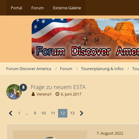
Portal
Forum
Externe Galerie
Forum Discover America
Forum
Tourenplanung & Infos
Tou
Frage zu neuem ESTA
Verena1
6. Juni 2017
1
…
9
10
11
12
13
7. August 2022