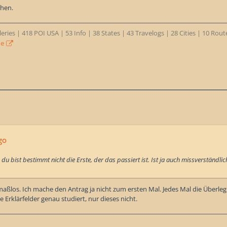
hen.
eries | 418 POI USA | 53 Info | 38 States | 43 Travelogs | 28 Cities | 10 Rou
de
go
du bist bestimmt nicht die Erste, der das passiert ist. Ist ja auch missverständlic
maßlos. Ich mache den Antrag ja nicht zum ersten Mal. Jedes Mal die Über
 Erklärfelder genau studiert, nur dieses nicht.