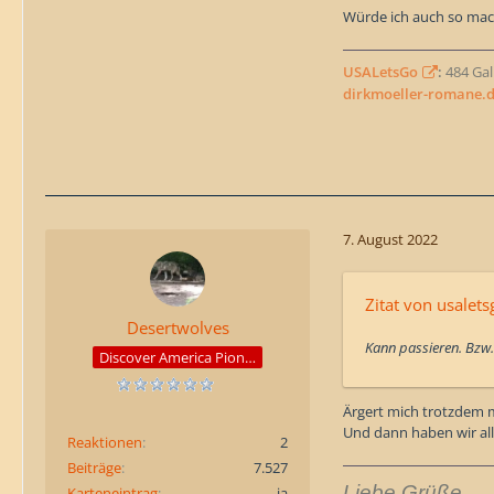
Würde ich auch so mac
USALetsGo
:
484 Gall
dirkmoeller-romane.
7. August 2022
Zitat von usalets
Desertwolves
Kann passieren. Bzw. 
Discover America Pioneer
Ärgert mich trotzdem 
Und dann haben wir alle
Reaktionen
2
Beiträge
7.527
Liebe Grüße
Karteneintrag
ja