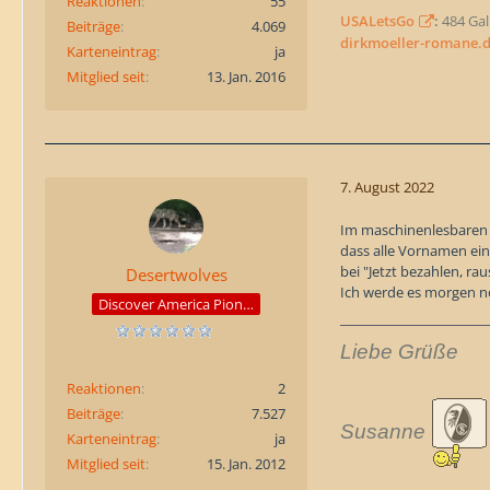
Reaktionen
55
USALetsGo
:
484 Gall
Beiträge
4.069
dirkmoeller-romane.
Karteneintrag
ja
Mitglied seit
13. Jan. 2016
7. August 2022
Im maschinenlesbaren T
dass alle Vornamen ein
bei "Jetzt bezahlen, r
Desertwolves
Ich werde es morgen n
Discover America Pioneer
Liebe Grüße
Reaktionen
2
Beiträge
7.527
Susanne
Karteneintrag
ja
Mitglied seit
15. Jan. 2012