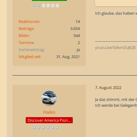
Ich glaube, das haben w
Reaktionen
14
Beiträge
3.654
Bilder
544
Termine
2
youtu.be/I0AxrOUJ62E
Karteneintrag
ja
Mitglied seit
31. Aug. 2021
7. August 2022
Ja das stimmt, mit de
Ich werde bei Gelegenh
Haiko
Discover America Pioneer