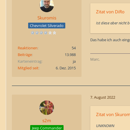
Zitat von DiRo
Skuromis
Ist diese aber nich
Chevrolet Silverado
Das habe ich auch ein
Reaktionen
54
Beiträge
13.988
Marc.
Karteneintrag
ja
Mitglied seit
6. Dez. 2015
7. August 2022
Zitat von Skurom
s2m
UNKNOWN
Jeep Commander