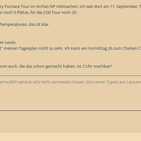
ery Furnace Tour im Arches NP mitmachen. Ich wär dort am 11. September, T
ur noch 5 Plätze, für die 2:00 Tour noch 25.
Temperaturen, das ist klar.
er Leute
et" meinen Tagesplan nicht so sehr, ich kann am Vormittag zb zum Chicken 
 von euch, die das schon gemacht haben. Ist 2 Uhr machbar?
 Vermutlich wird es sich nicht vermeiden lassen, dort einen Typen aus Lausann