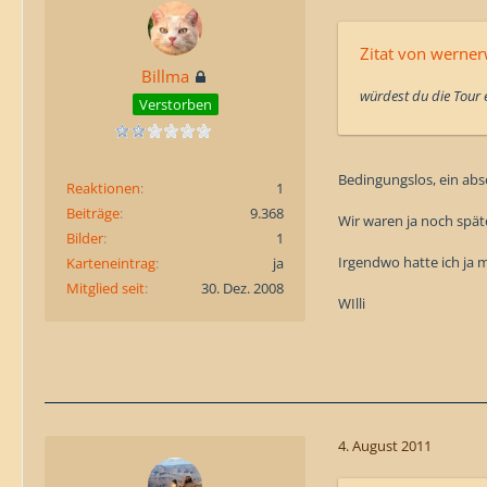
Zitat von werne
Billma
würdest du die Tour
Verstorben
Bedingungslos, ein abso
Reaktionen
1
Beiträge
9.368
Wir waren ja noch spät
Bilder
1
Irgendwo hatte ich ja ma
Karteneintrag
ja
Mitglied seit
30. Dez. 2008
WIlli
4. August 2011