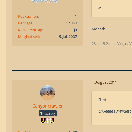
W.
Reaktionen
1
Beiträge
17.350
Mensch!
Karteneintrag
ja
Mitglied seit
5. Jul. 2007
28.1.-18.2.: Las Vegas,
4. August 2011
Zitat
Canyoncrawler
Ich kenne zumindest 
Touareg
Beiträge
3.164