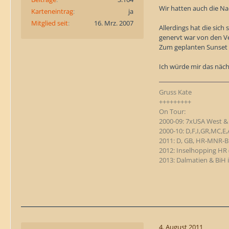
Wir hatten auch die N
Karteneintrag
ja
Mitglied seit
16. Mrz. 2007
Allerdings hat die sich
genervt war von den V
Zum geplanten Sunset a
Ich würde mir das näch
Gruss Kate
+++++++++
On Tour:
2000-09: 7xUSA West 
2000-10: D,F,I,GR,MC,E
2011: D, GB, HR-MNR-Bi
2012: Inselhopping HR (
2013: Dalmatien & BiH
4. August 2011