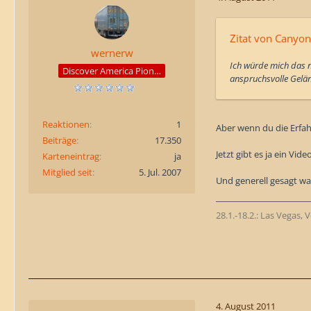
Zitat von Canyon
wernerw
Ich würde mich das n
Discover America Pioneer
anspruchsvolle Gelän
Reaktionen
1
Aber wenn du die Erfa
Beiträge
17.350
Jetzt gibt es ja ein Vide
Karteneintrag
ja
Mitglied seit
5. Jul. 2007
Und generell gesagt wa
28.1.-18.2.: Las Vegas,
4. August 2011