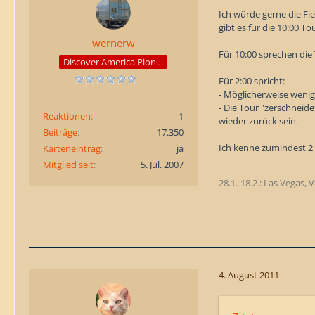
Ich würde gerne die Fi
gibt es für die 10:00 To
wernerw
Für 10:00 sprechen die 
Discover America Pioneer
Für 2:00 spricht:
- Möglicherweise wenig
- Die Tour "zerschneid
Reaktionen
1
wieder zurück sein.
Beiträge
17.350
Ich kenne zumindest 2
Karteneintrag
ja
Mitglied seit
5. Jul. 2007
28.1.-18.2.: Las Vegas,
4. August 2011