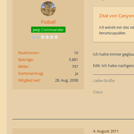
Zitat von Canyon
Fistball
Ich würde mir das nä
Jeep Commander
herumzuquälen.
Reaktionen
10
Ich hatte immer geglau
Beiträge
5.881
Edit: Ich habe nachges
Bilder
797
Karteneintrag
ja
Mitglied seit
28. Aug. 2008
Liebe Grüße
Claus
4. August 2011