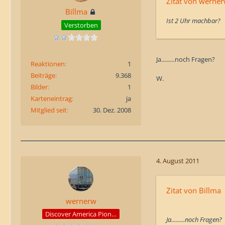
Zitat von werne
Billma
Ist 2 Uhr machbar?
Verstorben
Ja.........noch Fragen?
Reaktionen
1
Beiträge
9.368
W.
Bilder
1
Karteneintrag
ja
Mitglied seit
30. Dez. 2008
4. August 2011
Zitat von Billma
wernerw
Discover America Pioneer
Ja.........noch Fragen?