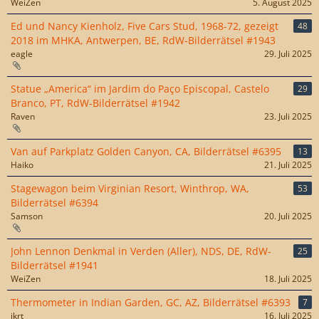
WeiZen
5. August 2025
Ed und Nancy Kienholz, Five Cars Stud, 1968-72, gezeigt
48
2018 im MHKA, Antwerpen, BE, RdW-Bilderrätsel #1943
eagle
29. Juli 2025
Statue „America“ im Jardim do Paço Episcopal, Castelo
29
Branco, PT, RdW-Bilderrätsel #1942
Raven
23. Juli 2025
Van auf Parkplatz Golden Canyon, CA, Bilderrätsel #6395
13
Haiko
21. Juli 2025
Stagewagon beim Virginian Resort, Winthrop, WA,
53
Bilderrätsel #6394
Samson
20. Juli 2025
John Lennon Denkmal in Verden (Aller), NDS, DE, RdW-
25
Bilderrätsel #1941
WeiZen
18. Juli 2025
Thermometer in Indian Garden, GC, AZ, Bilderrätsel #6393
7
jkrt
16. Juli 2025