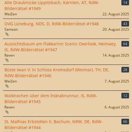
Alte Draubrücke Lippitzbach, Kärnten, AT, RdW-
14
Bilderrätsel #1949
WeiZen
22. August 2025
OVG Lüneburg, NDS, D, RdW-Bilderrätsel #1948
43
Samson
20. August 2025
Aussichtsbaum am Flakkarinn Scenic Overlook, Heimaey,
64
IS, RdW-Bilderrätsel #1947
Raven
14. August 2025
Büste Iwan V. in Schloss Kromsdorf (Weimar), TH, DE,
28
RdW-Bilderrätsel #1946
WeiZen
7. August 2025
Walknochen über dem Írskrabrunnur, IS, RdW-
12
Bilderrätsel #1945
Raven
6. August 2025
St. Mathias Erbstollen II, Bochum, NRW, DE, RdW-
66
Bilderrätsel #1944